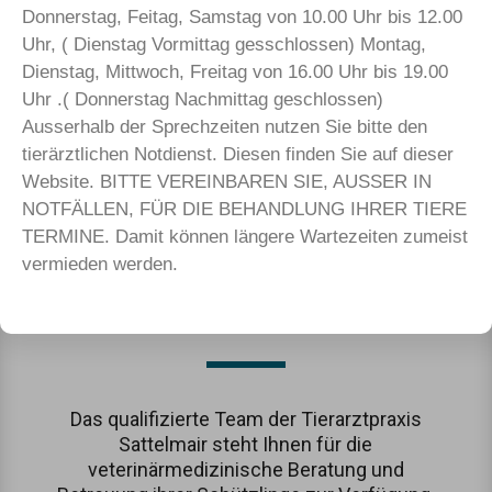
Donnerstag, Feitag, Samstag von 10.00 Uhr bis 12.00
Uhr, ( Dienstag Vormittag gesschlossen) Montag,
Dienstag, Mittwoch, Freitag von 16.00 Uhr bis 19.00
Uhr .( Donnerstag Nachmittag geschlossen)
Unser Ziel ist es, eingehend auf die
Ausserhalb der Sprechzeiten nutzen Sie bitte den
individuellen Belange ihres Tieres eine
tierärztlichen Notdienst. Diesen finden Sie auf dieser
bestmögliche Versorgung zum Erhalt und
Website. BITTE VEREINBAREN SIE, AUSSER IN
der Wiederherstellung seiner Gesundheit zu
NOTFÄLLEN, FÜR DIE BEHANDLUNG IHRER TIERE
leisten.
TERMINE. Damit können längere Wartezeiten zumeist
vermieden werden.
Unser Team
Das qualifizierte Team der Tierarztpraxis
Sattelmair steht Ihnen für die
veterinärmedizinische Beratung und