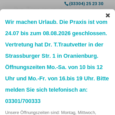
(03304) 25 23 30
Ihr Tier in guten Händen
Wir machen Urlaub. Die Praxis ist vom
24.07 bis zum 08.08.2026 geschlossen.
Vertretung hat Dr. T.Trautvetter in der
Strassburger Str. 1 in Oranienburg.
Impressum
Öffnungszeiten Mo.-Sa. von 10 bis 12
Angaben gemäß § 5 TMG:
Uhr und Mo.-Fr. von 16.bis 19 Uhr. Bitte
Tierarztpraxis Dr. med. vet. H. Sattelmair
melden Sie sich telefonisch an:
Ringstraße 3
03301/700333
16767 Leegebruch
Unsere Öffnungszeiten sind: Montag, Mittwoch,