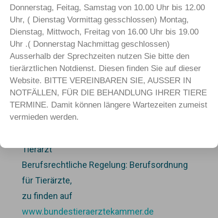
Kontakt:
Donnerstag, Feitag, Samstag von 10.00 Uhr bis 12.00
Telefon: 03304 25 23 30
Uhr, ( Dienstag Vormittag gesschlossen) Montag,
Mobil: 0172 324 053 0
Dienstag, Mittwoch, Freitag von 16.00 Uhr bis 19.00
Uhr .( Donnerstag Nachmittag geschlossen)
E-Mail: info@tierarztpraxis-leegebruch.de
Ausserhalb der Sprechzeiten nutzen Sie bitte den
tierärztlichen Notdienst. Diesen finden Sie auf dieser
Aufsichtsbehörde:
Website. BITTE VEREINBAREN SIE, AUSSER IN
Dr. vet. med. Hendrik Sattelmair
NOTFÄLLEN, FÜR DIE BEHANDLUNG IHRER TIERE
Kammerzugehörigkeit: Tierärztekammer
TERMINE. Damit können längere Wartezeiten zumeist
vermieden werden.
Brandenburg
Gesetzliche Berufsbezeichnung: praktischer
Tierarzt
Berufsrechtliche Regelung: Berufsordnung
für Tierärzte,
zu finden auf
www.bundestieraerztekammer.de